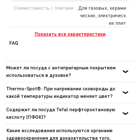
Совместимость с плитами
Для газовых, керами
ческих, электрическ
их плит
Показать все характеристики
FAQ
Может ли посуда с антипригарным покрытием
использоваться в духовке?
Для приготовления пищи в духовке могут
Thermo-Spot®: При нагревании сковороды до
использоваться только сковороды, ковши и сотейники
какой температуры индикатор меняет цвет?
линейки Ingenio со съемными ручками, при этом
Сковороды: от 140 °C до 195 °C. Сковороды для блинов:
съемные ручки должны быть предварительно сняты.
Содержит ли посуда Tefal перфтороктановую
от 165 °C до 240 °C. Это оптимальная температура для
Посуда никогда не должна использоваться в
кислоту (ПФОК)?
обжарки и готовки. Данный индикатор позволяет
микроволновых печах и аэрогрилях.
Нет. Посуда Tefal с антипригарным покрытием не
готовить более здоровую пищу при идеальной
Какие исследования используются органами
содержит перфтороктановую кислоту (ПФОК). Это
температуре.
здравоохранения для доказательства того,
подтверждают результаты регулярных проверок,