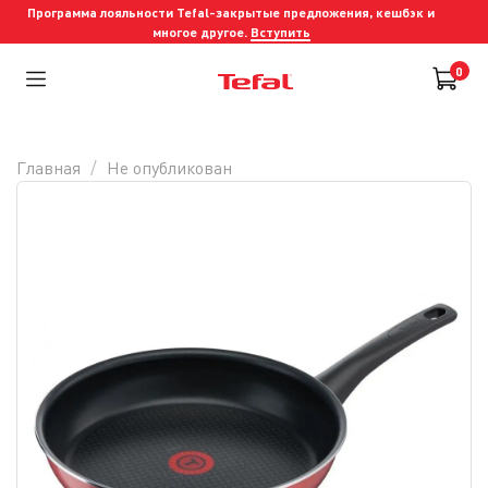
Программа лояльности Tefal-закрытые предложения, кешбэк и
многое другое.
Вступить
0
Главная
Не опубликован