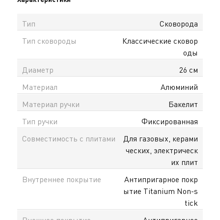
Тип
Сковорода
Тип сковороды
Классические сковор
оды
Диаметр
26 см
Материал
Алюминий
Материал ручки
Бакелит
Тип ручки
Фиксированная
Совместимость с плитами
Для газовых, керами
ческих, электрическ
их плит
Внутреннее покрытие
Антипригарное покр
ытие Titanium Non-s
tick
Внешнее покрытие
Антипригарное