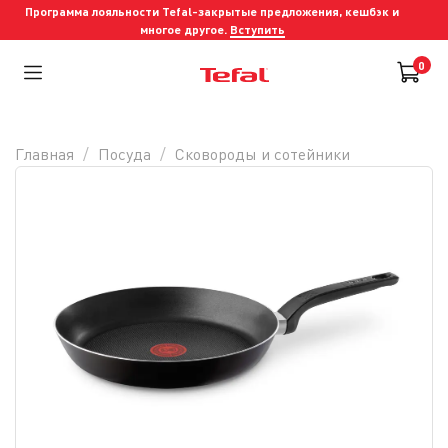
Программа лояльности Tefal-закрытые предложения, кешбэк и
многое другое.
Вступить
0
Главная
Посуда
Сковороды и cотейники