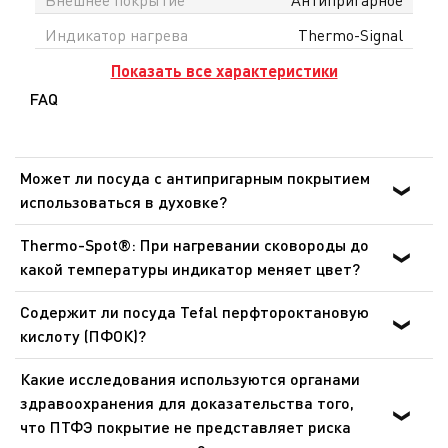
Индикатор нагрева
Thermo-Signal
Показать все характеристики
FAQ
Может ли посуда с антипригарным покрытием
использоваться в духовке?
Для приготовления пищи в духовке могут
Thermo-Spot®: При нагревании сковороды до
использоваться только сковороды, ковши и сотейники
какой температуры индикатор меняет цвет?
линейки Ingenio со съемными ручками, при этом
Сковороды: от 140 °C до 195 °C. Сковороды для блинов:
съемные ручки должны быть предварительно сняты.
Содержит ли посуда Tefal перфтороктановую
от 165 °C до 240 °C. Это оптимальная температура для
Посуда никогда не должна использоваться в
кислоту (ПФОК)?
обжарки и готовки. Данный индикатор позволяет
микроволновых печах и аэрогрилях.
Нет. Посуда Tefal с антипригарным покрытием не
готовить более здоровую пищу при идеальной
Какие исследования используются органами
содержит перфтороктановую кислоту (ПФОК). Это
температуре.
здравоохранения для доказательства того,
подтверждают результаты регулярных проверок,
что ПТФЭ покрытие не представляет риска
проводимых независимыми лабораториями, в ходе