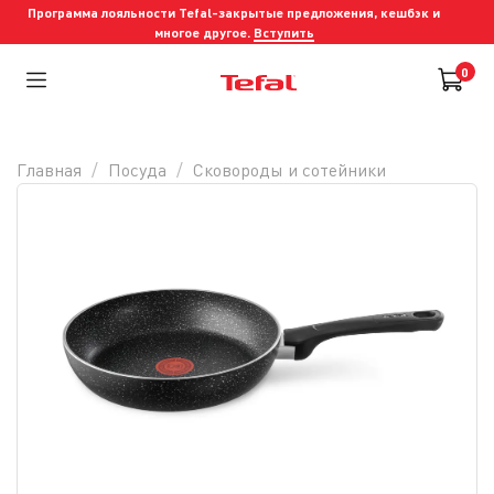
Программа лояльности Tefal-закрытые предложения, кешбэк и
многое другое.
Вступить
0
Главная
Посуда
Сковороды и cотейники