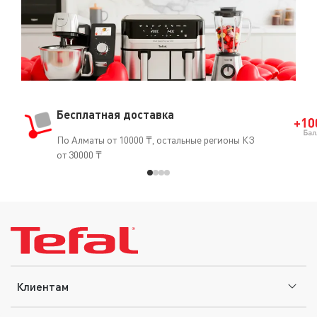
едва касалось дна сковороды и не выбивалось на края.
Во время приготовления пищи не оставляйте
сковороду без присмотра. Перед мытьем дождитесь
полного остывания сковороды. Перед первым
использованием помойте сковороду теплой водой с
жидкостью для мытья посуды, протрите насухо и
смажьте антипригарное покрытие небольшим
Бесплатная доставка
количеством масла. Удалите излишки масла. После
каждого использования кухонную посуду следует мыть
По Алматы от 10000 ₸, остальные регионы КЗ
и протирать насухо.
от 30000 ₸
Клиентам