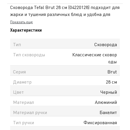
Сковорода Tefal Brut 28 см (04220128) подходит для
жарки и тушения различных блюд и удобна для
приготовления больших порций на семью. Диаметр
Показать еще
28 см обеспечивает достаточно пространства для
Характеристики
комфортной готовки, а глубокая форма делает
модель универсальной в использовании. Корпус
Тип
Сковорода
выполнен из прочного алюминия, который
Тип сковороды
Классические сковор
равномерно распределяет тепло по всей
оды
поверхности. Внутреннее покрытие с эффектом
камня Mineralia® обладает антипригарными
Серия
Brut
свойствами, предотвращает прилипание
Диаметр
28 см
продуктов, позволяет готовить с минимальным
количеством масла и облегчает уход за посудой.
Цвет
Черный
Индикатор Thermo-Signal™ помогает определить
Материал
Алюминий
момент достижения оптимальной температуры для
начала приготовления. Сковорода совместима с
Материал ручки
Бакелит
газовыми, электрическими и индукционными
Тип ручки
Фиксированная
плитами, что делает её универсальным решением