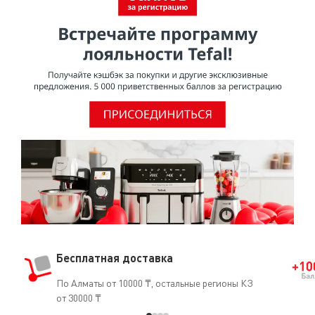
здоровья при использовании в посуде для
приготовления пищи.Согласно исследованию,
проведенному МАИР (Международное агентство по
изучению рака), ВОЗ (Всемирная организация
здравоохранения) отнесла ПТФЭ к группе 3 [Том 19, 288
(1979) и Дополнение 7.70 (1987)], признав, что он не
является канцерогеном для человека.О том, что ПТФЭ
безопасен для использования, свидетельствует и тот
факт, что он часто применяется в медицине
(кардиостимуляторы, искусственные артерии, протезы
и т.д.).
Бесплатная доставка
По Алматы от 10000 ₸, остальные регионы КЗ
от 30000 ₸