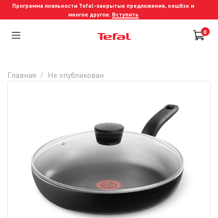
Программа лояльности Tefal-закрытые предложения, кешбэк и
многое другое.
Вступить
0
Главная
Не опубликован