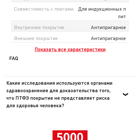
При покупке вы получаете официальную гарантию
Совместимость с плитами
Для индукционных п
в Казахстане и удобную доставку по всему
лит
Казахстану.
Внутреннее покрытие
Антипригарное
Внешнее покрытие
Антипригарное
Показать все характеристики
FAQ
Какие исследования используются органами
здравоохранения для доказательства того,
что ПТФЭ покрытие не представляет риска
для здоровья человека?
Органы здравоохранения Европы и США доказали, что
ПТФЭ - инертное вещество, которое не оказывает
никакого воздействия на организм человека при
попадании внутрь. Эти же органы подтвердили, что