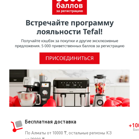
покрытия из ПТФЭ не представляют опасности для
здоровья при использовании в посуде для
приготовления пищи.Согласно исследованию,
проведенному МАИР (Международное агентство по
изучению рака), ВОЗ (Всемирная организация
здравоохранения) отнесла ПТФЭ к группе 3 [Том 19, 288
(1979) и Дополнение 7.70 (1987)], признав, что он не
является канцерогеном для человека.О том, что ПТФЭ
безопасен для использования, свидетельствует и тот
факт, что он часто применяется в медицине
(кардиостимуляторы, искусственные артерии, протезы
и т.д.).
Бесплатная доставка
По Алматы от 10000 ₸, остальные регионы КЗ