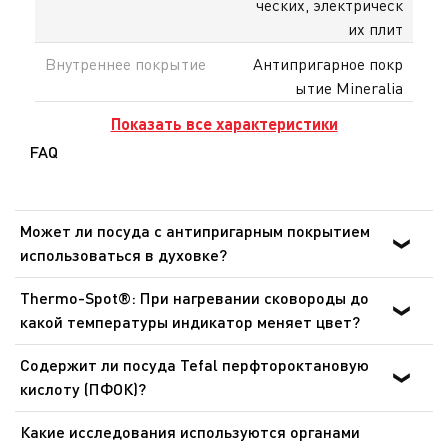
ческих, электрическ
их плит
Внутреннее покрытие
Антипригарное покр
ытие Mineralia
Показать все характеристики
FAQ
Может ли посуда с антипригарным покрытием
использоваться в духовке?
Для приготовления пищи в духовке могут
Thermo-Spot®: При нагревании сковороды до
использоваться только сковороды, ковши и сотейники
какой температуры индикатор меняет цвет?
линейки Ingenio со съемными ручками, при этом
Сковороды: от 140 °C до 195 °C. Сковороды для блинов:
съемные ручки должны быть предварительно сняты.
Содержит ли посуда Tefal перфтороктановую
от 165 °C до 240 °C. Это оптимальная температура для
Посуда никогда не должна использоваться в
кислоту (ПФОК)?
обжарки и готовки. Данный индикатор позволяет
микроволновых печах и аэрогрилях.
Нет. Посуда Tefal с антипригарным покрытием не
готовить более здоровую пищу при идеальной
Какие исследования используются органами
содержит перфтороктановую кислоту (ПФОК). Это
температуре.