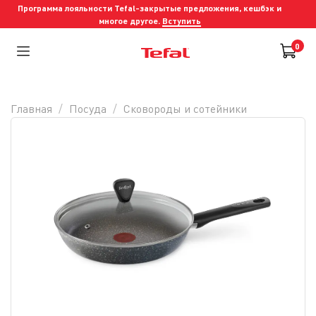
Программа лояльности Tefal-закрытые предложения, кешбэк и
многое другое.
Вступить
0
Главная
Посуда
Сковороды и cотейники