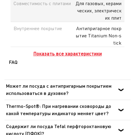
Совместимость с плитами
Для газовых, керами
ческих, электрическ
их плит
Внутреннее покрытие
Антипригарное покр
ытие Titanium Non-s
tick
Показать все характеристики
FAQ
Может ли посуда с антипригарным покрытием
использоваться в духовке?
Для приготовления пищи в духовке могут
Thermo-Spot®: При нагревании сковороды до
использоваться только сковороды, ковши и сотейники
какой температуры индикатор меняет цвет?
линейки Ingenio со съемными ручками, при этом
Сковороды: от 140 °C до 195 °C. Сковороды для блинов:
съемные ручки должны быть предварительно сняты.
Содержит ли посуда Tefal перфтороктановую
от 165 °C до 240 °C. Это оптимальная температура для
Посуда никогда не должна использоваться в
кислоту (ПФОК)?
обжарки и готовки. Данный индикатор позволяет