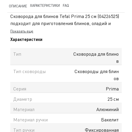
ХАРАКТЕРИСТИКИ
FAQ
ОПИСАНИЕ
Сковорода для блинов Tefal Prima 25 см (04226525)
подходит для приготовления блинов, оладий и
других деликатных блюд. Диаметр 25 см удобен
Показать еще
для небольших порций и ежедневного
Характеристики
использования. Корпус выполнен из алюминия,
который обеспечивает равномерное
Тип
Сковорода для блино
распределение тепла. Антипригарное покрытие
в
Titanium 1X предотвращает прилипание
Тип сковороды
Сковороды для блин
продуктов, позволяет готовить с минимальным
ов
количеством масла и облегчает очистку после
использования. Индикатор Thermo-Signal®
Серия
Prima
помогает определить момент достижения
Диаметр
25 см
оптимальной температуры для начала
приготовления. Сковорода совместима со всеми
Материал
Алюминий
типами плит, включая индукционные, что делает её
Материал ручки
Бакелит
универсальной для любой кухни. Серия Prima
сочетает практичность и удобство в повседневной
Тип ручки
Фиксированная