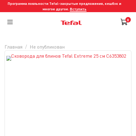
Программа лояльности Tefal-закрытые предложения, кешбэк и
многое другое.
Вступить
0
Главная
Не опубликован