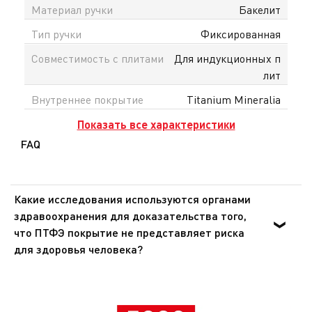
сайте tefal.kz доступна официальная гарантия в
Материал ручки
Бакелит
Казахстане и доставка по всему Казахстану.
Тип ручки
Фиксированная
Совместимость с плитами
Для индукционных п
лит
Внутреннее покрытие
Titanium Mineralia
Показать все характеристики
FAQ
Какие исследования используются органами
здравоохранения для доказательства того,
что ПТФЭ покрытие не представляет риска
для здоровья человека?
Органы здравоохранения Европы и США доказали, что
ПТФЭ - инертное вещество, которое не оказывает
никакого воздействия на организм человека при