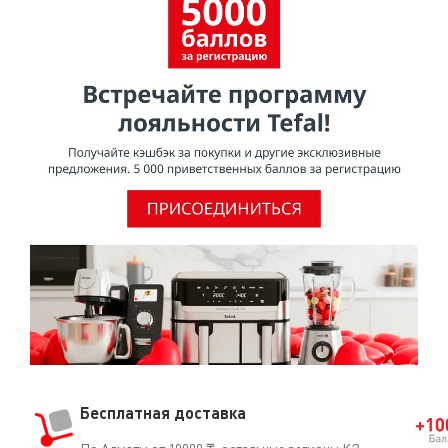
попадании внутрь. Эти же органы подтвердили, что
покрытия из ПТФЭ не представляют опасности для
здоровья при использовании в посуде для
приготовления пищи.Согласно исследованию,
проведенному МАИР (Международное агентство по
изучению рака), ВОЗ (Всемирная организация
здравоохранения) отнесла ПТФЭ к группе 3 [Том 19, 288
(1979) и Дополнение 7.70 (1987)], признав, что он не
является канцерогеном для человека.О том, что ПТФЭ
безопасен для использования, свидетельствует и тот
факт, что он часто применяется в медицине
(кардиостимуляторы, искусственные артерии, протезы
и т.д.).
Бесплатная доставка