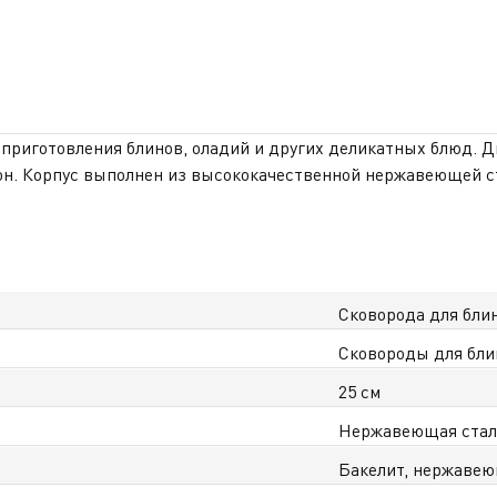
я приготовления блинов, оладий и других деликатных блюд. 
н. Корпус выполнен из высококачественной нержавеющей ста
кой износостойкостью, предотвращает прилипание продукто
ь момент достижения оптимальной температуры для начала п
комфортный захват. Подходит для всех типов плит, включая 
етает практичность, надёжность и современный стиль для еж
у Казахстану.
Сковорода для бли
Сковороды для бли
25 см
Нержавеющая ста
Бакелит, нержавею