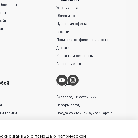
 блендеры
Условия оплаты
шины
Обмен и возврат
байны
Публичная оферта
ки
Гарантия
Политика конфиденциальности
Доставка
Контакты и реквизиты
Сервисные центры
обой
Посуда
Сковороды и cотейники
ры
Наборы посуды
 и плойки
Посуда со съемной ручкой Ingenio
Кастрюли и ковши
Крышки
льских данных с помощью метрической
Коллекция Jamie Oliver Tefal