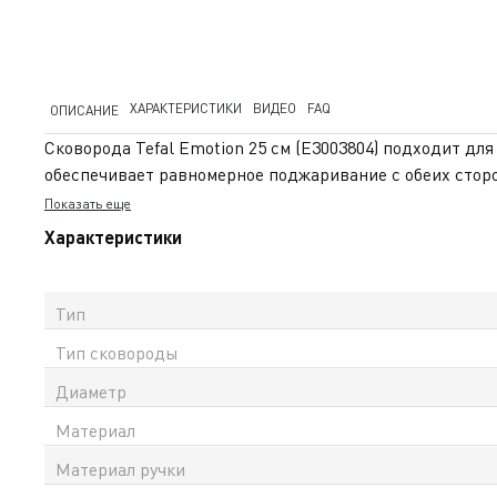
ХАРАКТЕРИСТИКИ
ВИДЕО
FAQ
ОПИСАНИЕ
Сковорода Tefal Emotion 25 см (E3003804) подходит дл
обеспечивает равномерное поджаривание с обеих сторо
Антипригарное покрытие Titanium 3X отличается высо
Показать еще
масла. Индикатор Thermo-Signal™ помогает определит
Характеристики
нержавеющей стали, которая обеспечивает надёжный и 
что подтверждает качество изделия. Серия Emotion соч
официальная гарантия в Казахстане и доставка по всем
Тип
Тип сковороды
Диаметр
Материал
Материал ручки