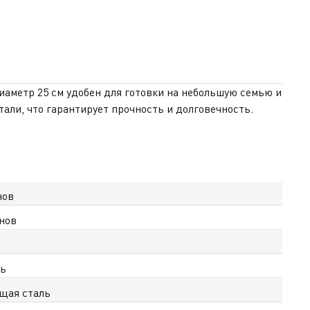
Диаметр 25 см удобен для готовки на небольшую семью и
ли, что гарантирует прочность и долговечность.
в и позволяет готовить с минимальным количеством
риготовления. Сковорода оснащена удобной ручкой из
индукционные. Гарантия на сталь составляет 10 лет,
едневной кухни. На сайте tefal.kz доступна
нов
нов
ль
щая сталь