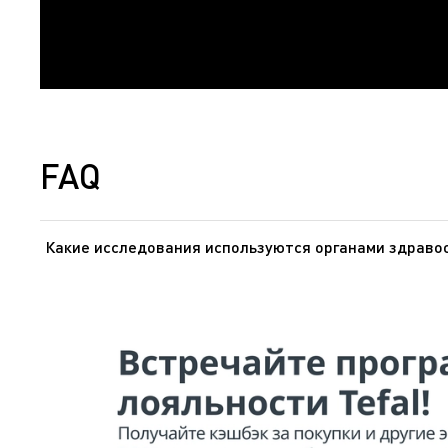
FAQ
Какие исследования используются органами здравоо
Органы здравоохранения Европы и США доказали, что 
внутрь. Эти же органы подтвердили, что покрытия из
исследованию, проведенному МАИР (Международное аге
(1979) и Дополнение 7.70 (1987)], признав, что он не 
он часто применяется в медицине (кардиостимуляторы,