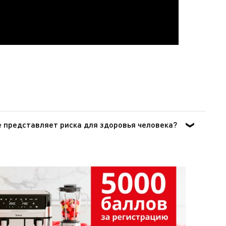
е представляет риска для здоровья человека?
 воздействия на организм человека при попадании
овании в посуде для приготовления пищи.Согласно
авоохранения) отнесла ПТФЭ к группе 3 [Том 19, 288
 для использования, свидетельствует и тот факт, что