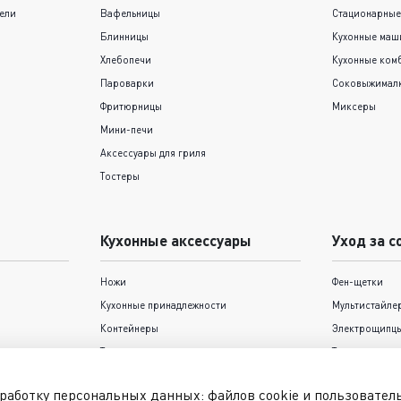
ели
Вафельницы
Стационарные
Блинницы
Кухонные ма
Хлебопечи
Кухонные ком
Пароварки
Соковыжимал
Фритюрницы
Миксеры
Мини-печи
Аксессуары для гриля
Тостеры
Кухонные аксессуары
Уход за с
Ножи
Фен-щетки
Кухонные принадлежности
Мультистайле
Контейнеры
Электрощипцы
Термокружки и термосы
Триммеры
Формы для выпечки Tefal
Фены
работку персональных данных: файлов cookie и пользовате
Выпрямители