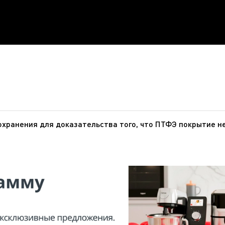
хранения для доказательства того, что ПТФЭ покрытие н
ПТФЭ - инертное вещество, которое не оказывает никакого
 ПТФЭ не представляют опасности для здоровья при использ
нтство по изучению рака), ВОЗ (Всемирная организация здр
является канцерогеном для человека.О том, что ПТФЭ безопасен
 искусственные артерии, протезы и т.д.).