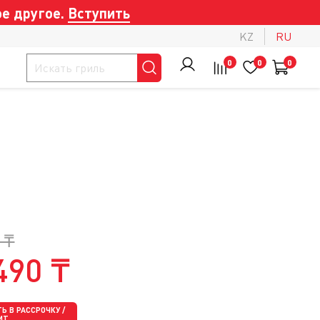
е другое.
Вступить
KZ
RU
0
0
0
 ₸
490 ₸
Ь В РАССРОЧКУ /
ИТ