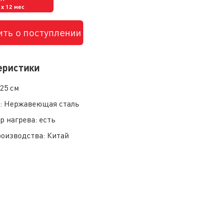
x 12 мес
ть о поступлении
еристики
:
25 см
:
Нержавеющая сталь
р нагрева:
есть
роизводства:
Китай