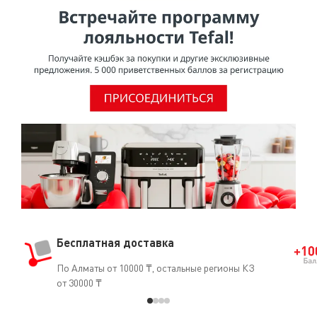
приготовления пищи.Согласно исследованию,
проведенному МАИР (Международное агентство по
изучению рака), ВОЗ (Всемирная организация
здравоохранения) отнесла ПТФЭ к группе 3 [Том 19, 288
(1979) и Дополнение 7.70 (1987)], признав, что он не
является канцерогеном для человека.О том, что ПТФЭ
безопасен для использования, свидетельствует и тот
факт, что он часто применяется в медицине
(кардиостимуляторы, искусственные артерии, протезы
и т.д.).
Бесплатная доставка
По Алматы от 10000 ₸, остальные регионы КЗ
от 30000 ₸