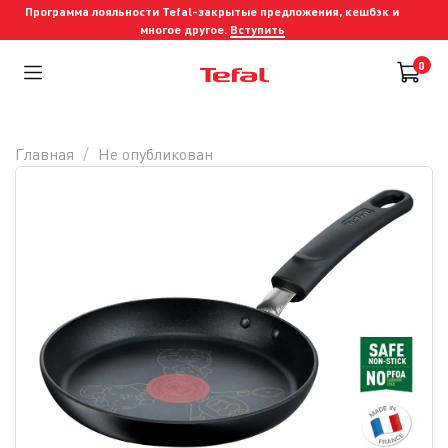
Программа лояльности Tefal-закрытые предложения, кешбэк и
многое другое.
Вступить
0
Главная
Не опубликован