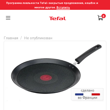
Программа лояльности Tefal-закрытые предложения, кешбэк и
многое другое.
Вступить
0
Главная
Не опубликован