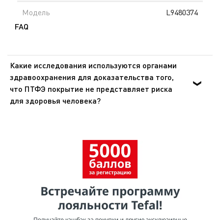
Модель
L9480374
FAQ
Какие исследования используются органами
здравоохранения для доказательства того,
что ПТФЭ покрытие не представляет риска
для здоровья человека?
Органы здравоохранения Европы и США доказали, что
ПТФЭ - инертное вещество, которое не оказывает
никакого воздействия на организм человека при
попадании внутрь. Эти же органы подтвердили, что
покрытия из ПТФЭ не представляют опасности для
здоровья при использовании в посуде для
приготовления пищи.Согласно исследованию,
проведенному МАИР (Международное агентство по
изучению рака), ВОЗ (Всемирная организация
здравоохранения) отнесла ПТФЭ к группе 3 [Том 19, 288