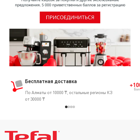
(1979) и Дополнение 7.70 (1987)], признав, что он не
является канцерогеном для человека.О том, что ПТФЭ
безопасен для использования, свидетельствует и тот
факт, что он часто применяется в медицине
(кардиостимуляторы, искусственные артерии, протезы
и т.д.).
Бесплатная доставка
По Алматы от 10000 ₸, остальные регионы КЗ
от 30000 ₸