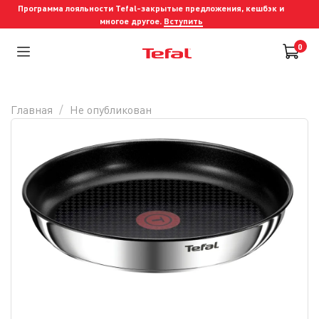
Программа лояльности Tefal-закрытые предложения, кешбэк и
многое другое.
Вступить
0
Главная
Не опубликован