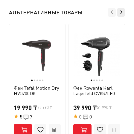
в его комплект аксессуарами, или протереть его чуть
влажной салфеткой для того, чтобы удалить волосы
АЛЬТЕРНАТИВНЫЕ ТОВАРЫ
или другие посторонние предметы, застрявшие в
задней защитной решетке. Ни в коем случае не
обрабатывайте поверхности прибора
спиртосодержащими жидкостями и не погружайте его
в воду (помните, что перед тем, как чистить прибор,
нужно обязательно вынуть из розетки вилку его
электрического провода).
●
●
●
●
●
●
●
●
●
●
Фен Tefal Motion Dry
Фен Rowenta Karl
HV5700D8
Lagerfeld CV887LF0
19 990 ₸
39 990 ₸
23 990 ₸
51 990 ₸
5
7
0
0