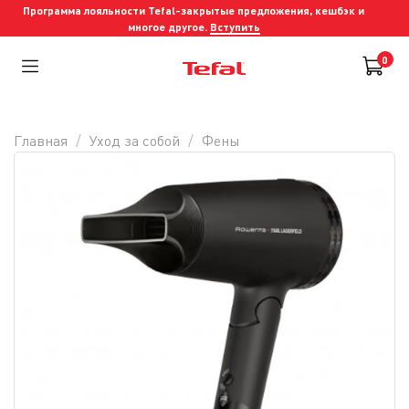
Программа лояльности Tefal-закрытые предложения, кешбэк и
многое другое.
Вступить
0
Главная
Уход за собой
Фены