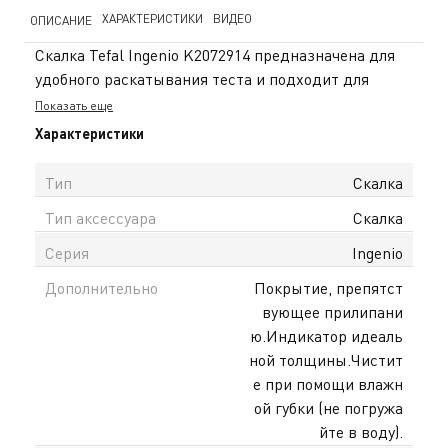
ХАРАКТЕРИСТИКИ
ВИДЕО
ОПИСАНИЕ
Скалка Tefal Ingenio K2072914 предназначена для
удобного раскатывания теста и подходит для
приготовления пиццы, выпечки и других блюд.
Показать еще
Рабочая поверхность с антиприлипающим
Характеристики
покрытием предотвращает прилипание теста и
облегчает процесс раскатки. Ограничители на
Тип
Скалка
ручках помогают контролировать толщину теста и
Тип аксессуара
Скалка
получать равномерный результат. Скалка
выполнена из прочного пластика, не впитывает
Серия
Ingenio
запахи и проста в уходе — достаточно протереть
Дополнительно
Покрытие, препятст
после использования. Прорезиненные ручки
вующее прилипани
обеспечивают удобный и надёжный захват. Серия
ю.Индикатор идеаль
Ingenio сочетает функциональность, практичность
ной толщины.Чистит
и современный дизайн. На сайте tefal.kz доступна
е при помощи влажн
официальная гарантия в Казахстане и доставка по
ой губки (не погружа
всему Казахстану.
йте в воду).