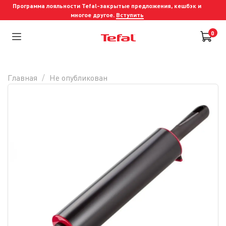
Программа лояльности Tefal-закрытые предложения, кешбэк и
многое другое.
Вступить
0
Главная
Не опубликован