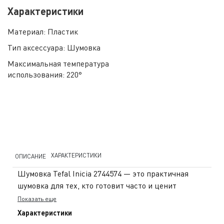
Характеристики
Материал:
Пластик
Тип аксессуара:
Шумовка
Максимальная температура
использования:
220°
ХАРАКТЕРИСТИКИ
ОПИСАНИЕ
Шумовка Tefal Inicia 2744574 — это практичная
шумовка для тех, кто готовит часто и ценит
удобство в деталях. Перфорация быстро и
Показать еще
эффективно удаляет лишнюю воду или масло —
Характеристики
будь то отварные овощи, пельмени или жареные