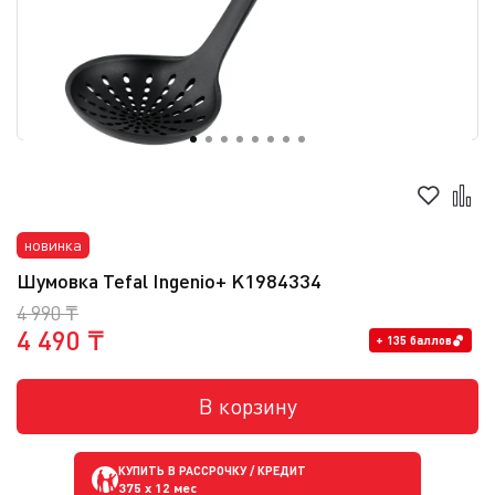
новинка
Шумовка Tefal Ingenio+ K1984334
4 990 ₸
4 490 ₸
+ 135 баллов
В корзину
КУПИТЬ В РАССРОЧКУ / КРЕДИТ
375
x 12 мес