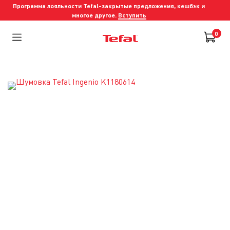
Программа лояльности Tefal-закрытые предложения, кешбэк и
многое другое.
Вступить
0