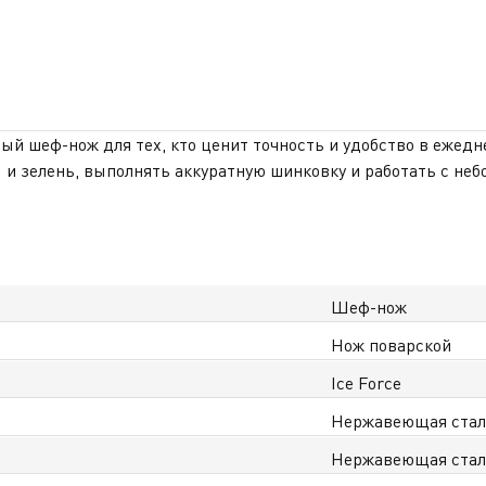
ный шеф-нож для тех, кто ценит точность и удобство в ежедне
 и зелень, выполнять аккуратную шинковку и работать с не
 это даёт вам? Нож дольше остаётся острым, устойчив к кор
 от работы. Характерная форма лезвия обеспечивает чистые
чивости, а эргономичная рукоять с заклёпками удобно лежи
рждение прочности и качества серии Ice Force. Идеально под
При покупке вы получаете официальную гарантию в Казахста
Шеф-нож
Нож поварской
Ice Force
Нержавеющая ста
Нержавеющая ста