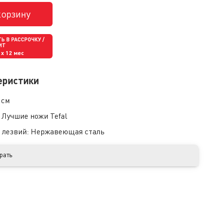
корзину
Ь В РАССРОЧКУ /
ИТ
x 12 мес
еристики
 см
:
Лучшие ножи Tefal
 лезвий:
Нержавеющая сталь
рать