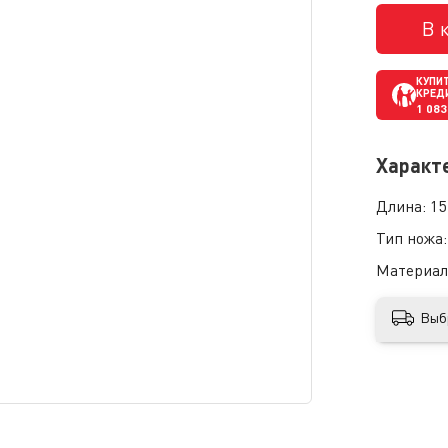
В 
КУПИТ
КРЕД
1 083
Характ
Длина:
15
Тип ножа
Материал
Выб