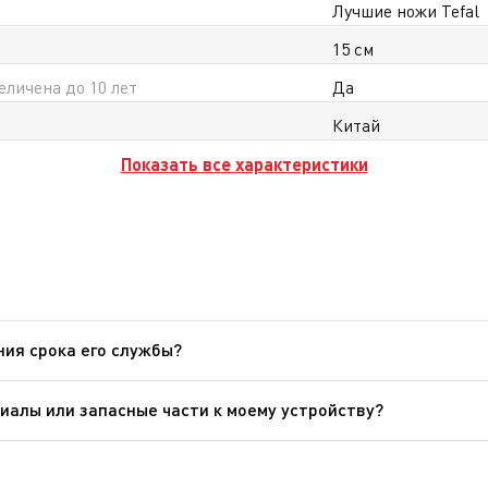
Лучшие ножи Tefal
15 см
еличена до 10 лет
Да
Китай
Показать все характеристики
ния срока его службы?
ут быть подвергнуты вторичной переработке. Отнесите его н
иалы или запасные части к моему устройству?
а, чтобы легко найти то, что вам нужно для вашего устройст