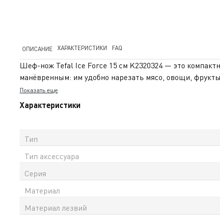
ХАРАКТЕРИСТИКИ
FAQ
ОПИСАНИЕ
Шеф-нож Tefal Ice Force 15 см K2320324 — это компакт
манёвренным: им удобно нарезать мясо, овощи, фрукты
X50Cr15MoV проходит ледяную закалку при -120 °C. Что
Показать еще
использовании. Меньше заточек — больше удовольствия
Характеристики
нержавеющей стали защищает пальцы и добавляет устой
нарезке. На лезвие действует 10 лет гарантии — подтве
надёжный, компактный нож профессионального уровня. 
Тип
Тип аксессуара
Серия
Материал
Материал лезвий