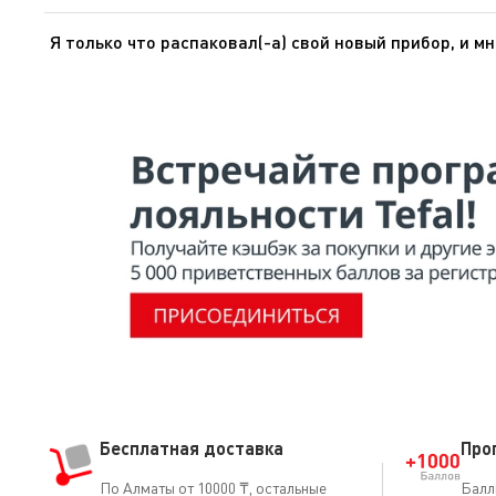
Дополнительные сведения содержатся в разделе «Гара
Я только что распаковал(-а) свой новый прибор, и мн
Если вам кажется, что каких-то частей не хватает, п
Бесплатная доставка
Про
По Алматы от 10000 ₸, остальные
Балл