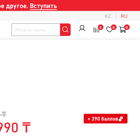
е другое.
Вступить
KZ
RU
0
0
0
 ₸
+ 390 баллов
990 ₸