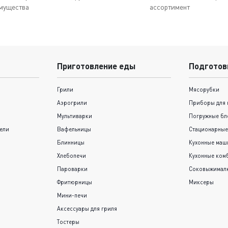
мущества
ассортимент
Приготовление еды
Подготов
Грили
Мясорубки
Аэрогрили
Приборы для 
Мультиварки
Погружные бл
ели
Вафельницы
Стационарные
Блинницы
Кухонные ма
Хлебопечи
Кухонные ком
Пароварки
Соковыжимал
Фритюрницы
Миксеры
Мини-печи
Аксессуары для гриля
Тостеры