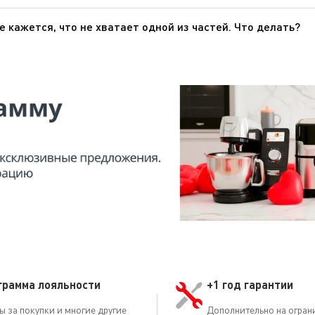
нтия» этого веб-сайта.
е кажется, что не хватает одной из частей. Что делать?
озвоните в службу поддержки, и мы поможем вам найти приемл
грамма лояльности
+1 год гарантии
ы за покупки и многие другие
Дополнительно на огран