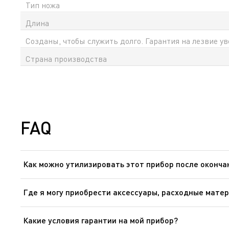
Тип ножа
Длина
Созданы, чтобы служить долго. Гарантия на лезвие ув
Страна производства
FAQ
Как можно утилизировать этот прибор после оконча
В приборе содержатся ценные материалы, которые мог
Где я могу приобрести аксессуары, расходные матер
Пожалуйста, перейдите в раздел «Аксессуары» веб-сайт
Какие условия гарантии на мой прибор?