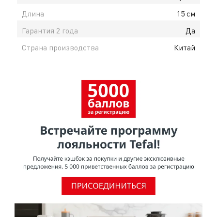
хочет надёжный нож без лишних сложностей. При
Длина
15 см
покупке вы получаете официальную гарантию в
Казахстане и доставку по всему Казахстану.
Гарантия 2 года
Да
Страна производства
Китай