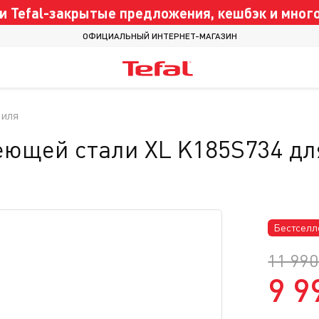
 Tefal-закрытые предложения, кешбэк и много
ОФИЦИАЛЬНЫЙ ИНТЕРНЕТ-МАГАЗИН
риля
еющей стали XL K185S734 дл
Бестселл
11 990
9 9