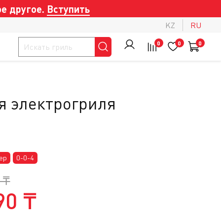
е другое.
Вступить
KZ
RU
0
0
0
я электрогриля
ер
0-0-4
 ₸
90 ₸