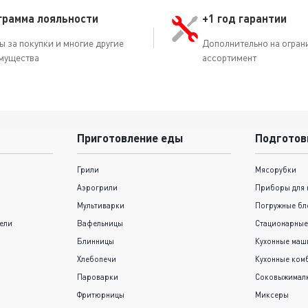
грамма лояльности
+1 год гарантии
ы за покупки и многие другие
Дополнительно на огран
мущества
ассортимент
Приготовление еды
Подготов
Грили
Мясорубки
Аэрогрили
Приборы для 
Мультиварки
Погружные бл
ели
Вафельницы
Стационарные
Блинницы
Кухонные ма
Хлебопечи
Кухонные ком
Пароварки
Соковыжимал
Фритюрницы
Миксеры