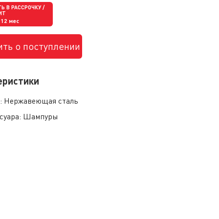
Ь В РАССРОЧКУ /
ИТ
 12 мес
ть о поступлении
еристики
:
Нержавеющая сталь
суара:
Шампуры