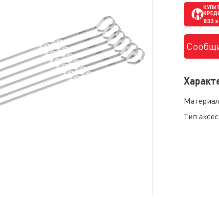
КУПИТ
КРЕД
833
x
Сообщи
Характ
Материал
Тип аксес