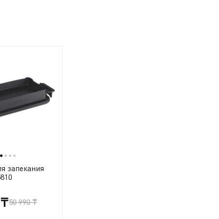
●
●
●
●
ля запекания
5810
 ₸
50 990 ₸