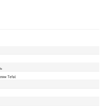
ль
лям Tefal