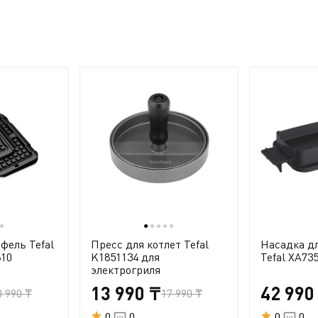
●
●
●
●
●
●
фель Tefal
Пресс для котлет Tefal
Насадка д
810
K1851134 для
Tefal XA73
электрогриля
13 990 ₸
42 990
0 990 ₸
17 990 ₸
0
0
0
0