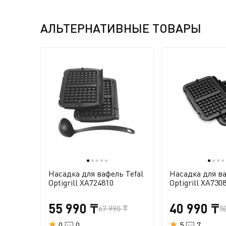
АЛЬТЕРНАТИВНЫЕ ТОВАРЫ
●
●
●
●
●
●
●
●
●
Насадка для вафель Tefal
Насадка для ва
Optigrill XA724810
Optigrill XA730
55 990 ₸
40 990 ₸
67 990 ₸
5
0
0
5
7