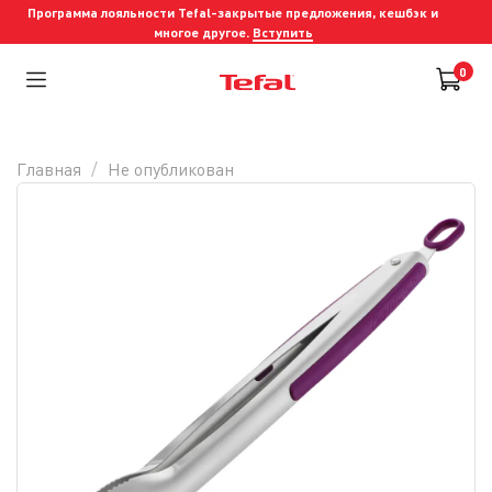
Программа лояльности Tefal-закрытые предложения, кешбэк и
многое другое.
Вступить
0
Главная
Не опубликован