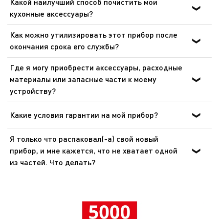
Какой наилучший способ почистить мои
кухонные аксессуары?
Аксессуары с антипригарным покрытием нельзя мыть
Как можно утилизировать этот прибор после
с использованием абразивного порошка или
окончания срока его службы?
абразивной губки. Теплая вода и средство для мытья
В приборе содержатся ценные материалы, которые
посуды идеально подойдет для очистки. Для
Где я могу приобрести аксессуары, расходные
могут быть подвергнуты вторичной переработке.
аксессуаров из нержавеющей стали мы рекомендуем
материалы или запасные части к моему
Отнесите его на городской пункт сбора отходов.
специализированные очистители для нержавеющей
устройству?
стали.
Пожалуйста, перейдите в раздел «Аксессуары» веб-
сайта, чтобы легко найти то, что вам нужно для вашего
Какие условия гарантии на мой прибор?
устройства.
Дополнительные сведения содержатся в разделе
Я только что распаковал(-а) свой новый
«Гарантия» этого веб-сайта.
прибор, и мне кажется, что не хватает одной
из частей. Что делать?
Если вам кажется, что каких-то частей не хватает,
позвоните в службу поддержки, и мы поможем вам
найти приемлемое решение.