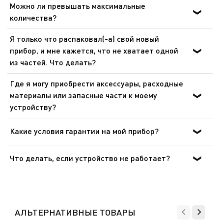
Можно ли превышать максимальные
количества?
Нет. Никогда не превышайте максимально допустимое
Я только что распаковал(-а) свой новый
количество количество продуктов или длительность
прибор, и мне кажется, что не хватает одной
цикла, указанные в таблице рецептов.
из частей. Что делать?
Если вам кажется, что каких-то частей не хватает,
Где я могу приобрести аксессуары, расходные
позвоните в службу поддержки, и мы поможем вам
материалы или запасные части к моему
найти приемлемое решение.
устройству?
Пожалуйста, перейдите в раздел «Аксессуары» веб-
сайта, чтобы легко найти то, что вам нужно для вашего
Какие условия гарантии на мой прибор?
устройства.
Дополнительные сведения содержатся в разделе
«Гарантия» этого веб-сайта.
Что делать, если устройство не работает?
После ознакомления с инструкциями по запуску
прибора в руководстве пользователя убедитесь, что
Показать все вопросы
электрическая розетка находится в рабочем состоянии,
подключив к ней другое устройство. Если прибор не
АЛЬТЕРНАТИВНЫЕ ТОВАРЫ
заработал, не пытайтесь разобрать или