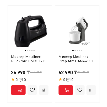
отремонтировать его. Отнесите прибор в
авторизованный центр технического обслуживания.
●
●
●
●
●
●
●
●
●
●
Миксер Moulinex
Миксер Moulinex
Quickmix HM3108B1
Prep Mix HM464110
26 990 ₸
62 990 ₸
33 990 ₸
71 990 ₸
0
0
0
0