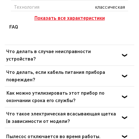
Технология
классическая
Показать все характеристики
FAQ
Что делать в случае неисправности
устройства?
После ознакомления с инструкциями по запуску
Что делать, если кабель питания прибора
прибора в руководстве пользователя убедитесь, что
поврежден?
электрическая розетка находится в рабочем состоянии,
Не пользуйтесь устройством. Во избежание опасности,
подключив к ней другое устройство. Если прибор не
Как можно утилизировать этот прибор по
замените кабель в центре технического обслуживания.
заработал, не пытайтесь разобрать или
окончании срока его службы?
отремонтировать его. Отнесите прибор в
В Вашем приборе содержатся ценные материалы,
авторизованный центр технического обслуживания.
Что такое электрическая всасывающая щетка
которые могут быть подвергнуты вторичной
(в зависимости от модели?
переработке. Отнесите его на городской пункт сбора
Электрическая всасывающая щетка - это
отходов.
объединенная с мотором в один агрегат вращающаяся
Пылесос отключается во время работы.