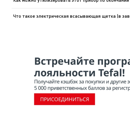
В Вашем приборе содержатся ценные материалы, котор
Что такое электрическая всасывающая щетка (в за
Электрическая всасывающая щетка - это объединенна
Оснащенная волосяной щеткой того же размера, вращ