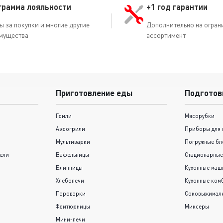
грамма лояльности
+1 год гарантии
ы за покупки и многие другие
Дополнительно на огран
мущества
ассортимент
Приготовление еды
Подготов
Грили
Мясорубки
Аэрогрили
Приборы для 
Мультиварки
Погружные бл
ели
Вафельницы
Стационарные
Блинницы
Кухонные ма
Хлебопечи
Кухонные ком
Пароварки
Соковыжимал
Фритюрницы
Миксеры
Мини-печи