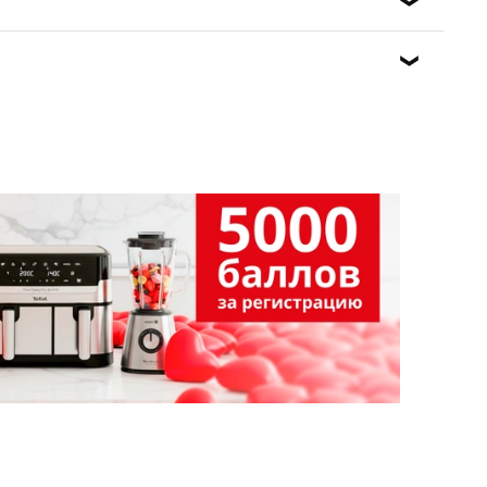
 его на городской пункт сбора отходов.
ущественно повышает эффективность уборки.
ивотных.