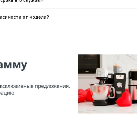
ые могут быть подвергнуты вторичной переработке. Отнесите
висимости от модели?
я с мотором в один агрегат вращающаяся щетка, которая с
ающаяся щетка собирает с ковров нитки, волосы и шерсть ж
Показать все вопросы