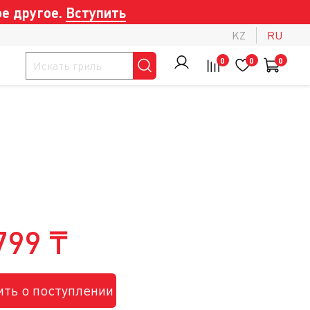
е другое.
Вступить
KZ
RU
0
0
0
799 ₸
ть о поступлении