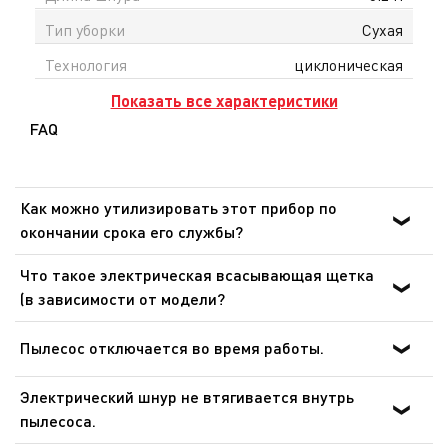
Тип уборки
Сухая
Технология
циклоническая
Показать все характеристики
FAQ
Как можно утилизировать этот прибор по
окончании срока его службы?
В Вашем приборе содержатся ценные материалы,
Что такое электрическая всасывающая щетка
которые могут быть подвергнуты вторичной
(в зависимости от модели?
переработке. Отнесите его на городской пункт сбора
Электрическая всасывающая щетка - это
отходов.
объединенная с мотором в один агрегат вращающаяся
Пылесос отключается во время работы.
щетка, которая существенно повышает эффективность
В пылесосе сработало устройство защиты от
уборки. Оснащенная волосяной щеткой того же
Электрический шнур не втягивается внутрь
перегрева. Требуется чистка фильтра двигателя,
размера, вращающаяся щетка собирает с ковров
пылесоса.
замена микроактивного фильтра (в зависимости от
нитки, волосы и шерсть животных.
Если уменьшается скорость наматывания