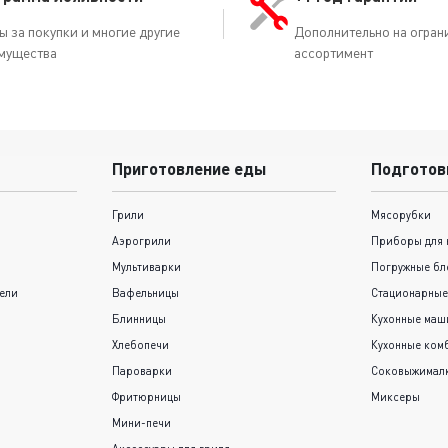
ы за покупки и многие другие
Дополнительно на огран
мущества
ассортимент
Приготовление еды
Подготов
Грили
Мясорубки
Аэрогрили
Приборы для 
Мультиварки
Погружные бл
ели
Вафельницы
Стационарные
Блинницы
Кухонные ма
Хлебопечи
Кухонные ком
Пароварки
Соковыжимал
Фритюрницы
Миксеры
Мини-печи