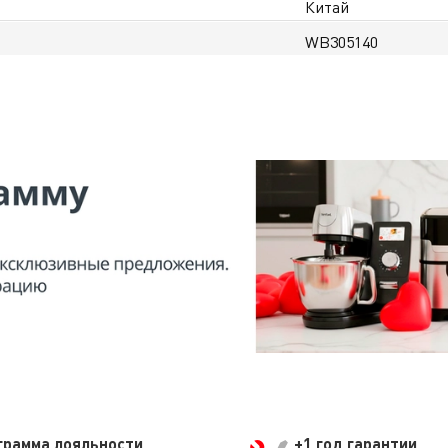
Китай
WB305140
грамма лояльности
+1 год гарантии