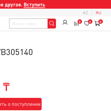
е другое.
Вступить
KZ
RU
0
0
0
WB305140
 ₸
ть о поступлении