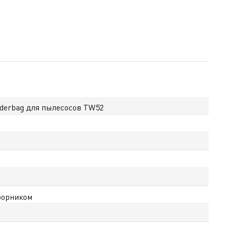
derbag для пылеcосов TW52
борником