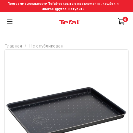
Программа лояльности Tefal-закрытые предложения, кешбэк и
многое другое.
Вступить
0
Главная
Не опубликован