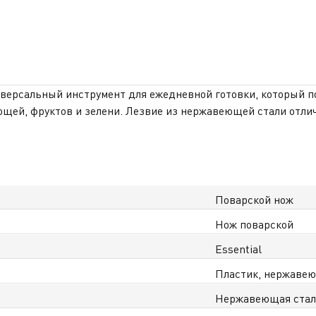
универсальный инструмент для ежедневной готовки, который 
вощей, фруктов и зелени. Лезвие из нержавеющей стали отли
х усилий. Оптимальная длина 20 см делает нож удобным как д
но лежит в руке и не скользит даже при длительном использ
надёжный нож, который станет незаменимым помощником на к
у Казахстану.
Поварской нож
Нож поварской
Essential
Пластик, нержавею
Нержавеющая ста