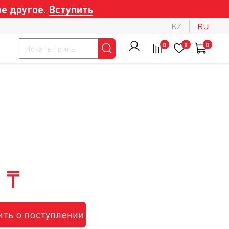
е другое.
Вступить
KZ
RU
0
0
0
 ₸
ть о поступлении