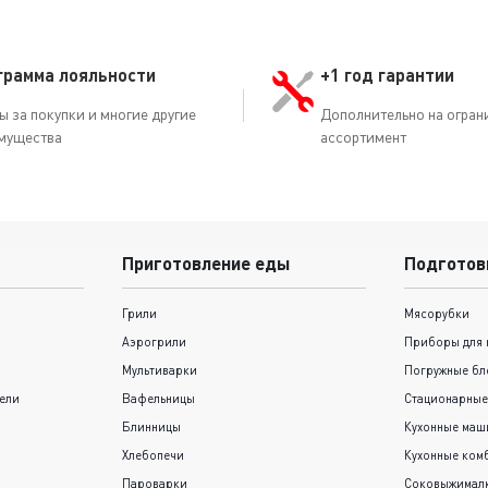
грамма лояльности
+1 год гарантии
ы за покупки и многие другие
Дополнительно на огран
мущества
ассортимент
Приготовление еды
Подготов
Грили
Мясорубки
Аэрогрили
Приборы для 
Мультиварки
Погружные бл
ели
Вафельницы
Стационарные
Блинницы
Кухонные ма
Хлебопечи
Кухонные ком
Пароварки
Соковыжимал