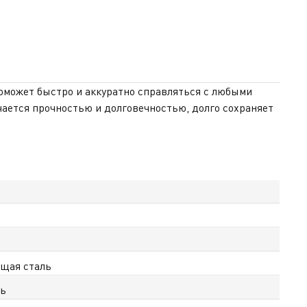
поможет быстро и аккуратно справляться с любыми
чается прочностью и долговечностью, долго сохраняет
ля простых, так и для более объёмных задач на кухне.
овании. Больстер повышает безопасность и помогает
ухне каждый день. На сайте tefal.kz доступна
щая сталь
ль