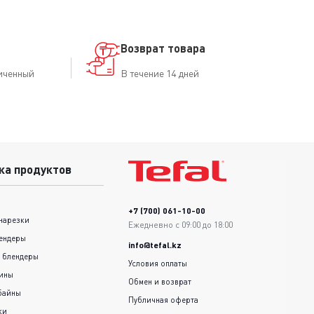
Возврат товара
иченный
В течение 14 дней
ка продуктов
+7 (700) 061-10-00
нарезки
Ежедневно с 09:00 до 18:00
ендеры
info@tefal.kz
 блендеры
Условия оплаты
шины
Обмен и возврат
байны
Публичная оферта
ки