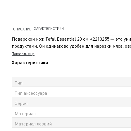
ХАРАКТЕРИСТИКИ
ОПИСАНИЕ
Поварской нож Tefal Essential 20 см K2210255 — это 
продуктами. Он одинаково удобен для нарезки мяса, о
остроту и обеспечивает точный, ровный срез без лишни
Показать еще
Эргономичная рукоять с покрытием Soft-touch комфорт
Характеристики
контролировать движения при нарезке. Практичный и 
официальная гарантия в Казахстане и доставка по всем
Тип
Тип аксессуара
Серия
Материал
Материал лезвий