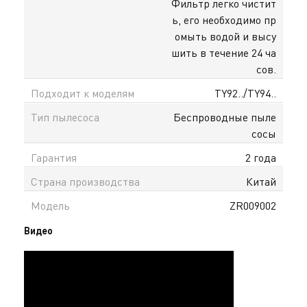
Фильтр легко чистит
ь, его необходимо пр
омыть водой и высу
шить в течение 24 ча
сов.
Подходит к моделям
TY92../TY94..
Тип пылесоса
Беспроводные пыле
сосы
Гарантия
2 года
Страна производства
Китай
Модель
ZR009002
Видео