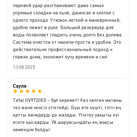
паровой удар разглаживают даже самые
упрямые складки на льне, джинсах и хлопке с
одного прохода. Утюжок легкий и маневренный,
удобно лежит в руке. Большой резервуар для
воды позволяет гладить очень долго без долива.
Система очистки от накипи проста и удобна. Это
действительно профессиональный подход к
глажке дома, экономит кучу времени и сил.
13.08.2025
Сауле
Тefal GV9720E0 – бұл керемет! Кез келген матаны
тез және мінсіз үтіктейді. Буы өте күшті, тіпті ең
қатты әжімдерді де жазады. Үтіктеу уақыты екі
есеге қысқарды. Үй шаруасындағы ең жақсы
көмекшім болды!