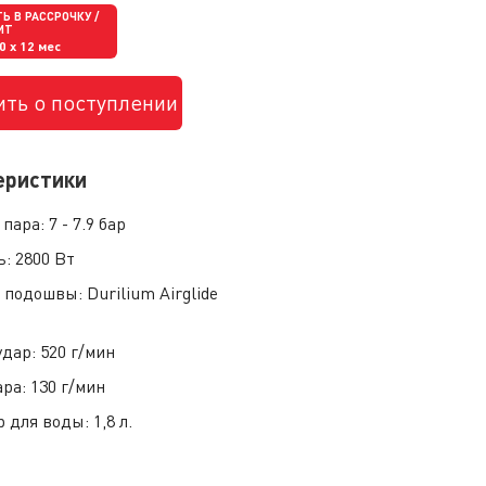
Ь В РАССРОЧКУ /
ИТ
00
x 12 мес
ть о поступлении
еристики
 пара:
7 - 7.9 бар
ь:
2800 Вт
 подошвы:
Durilium Airglide
удар:
520 г/мин
ара:
130 г/мин
р для воды:
1,8 л.