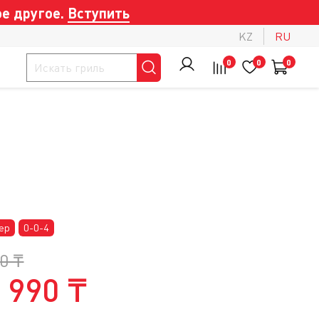
е другое.
Вступить
KZ
RU
0
0
0
ер
0-0-4
0 ₸
 990 ₸