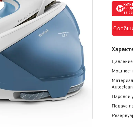
КУПИТ
КРЕД
15 0
Сообщи
Характ
Давление
Мощност
Материал
Autoclean
Паровой 
Подача п
Резервуа