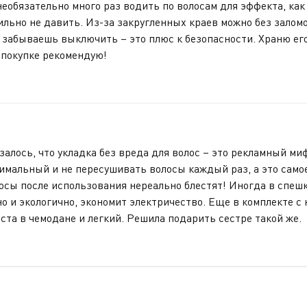
необязательно много раз водить по волосам для эффекта, ка
льно не давить. Из-за закругленных краев можно без заломо
 забываешь выключить – это плюс к безопасности. Храню его
 покупке рекомендую!
лось, что укладка без вреда для волос – это рекламный миф,
имальный и не пересушивать волосы каждый раз, а это самое
лосы после использования нереально блестят! Иногда в спеш
сно и экологично, экономит электричество. Еще в комплекте
еста в чемодане и легкий. Решила подарить сестре такой же.