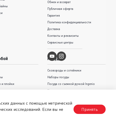
Обмен и возврат
байны
Публичная оферта
ки
Гарантия
Политика конфиденциальности
Доставка
Контакты и реквизиты
Сервисные центры
обой
Посуда
Сковороды и cотейники
ры
Наборы посуды
 и плойки
Посуда со съемной ручкой Ingenio
Кастрюли и ковши
Крышки
льских данных с помощью метрической
Коллекция Jamie Oliver Tefal
ческих исследований. Если вы не
Принять
стрижки волос
Коллекция Unlimited