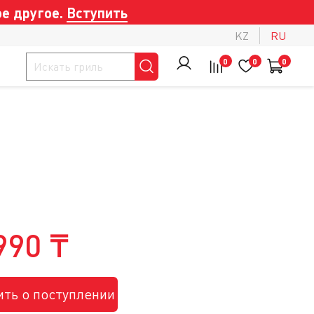
е другое.
Вступить
KZ
RU
0
0
0
990 ₸
ть о поступлении