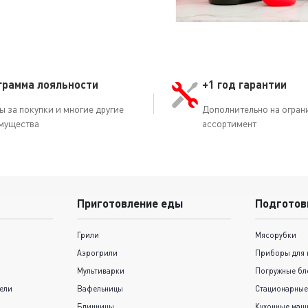
грамма лояльности
+1 год гарантии
ы за покупки и многие другие
Дополнительно на огран
мущества
ассортимент
Приготовление еды
Подготов
Грили
Мясорубки
Аэрогрили
Приборы для 
Мультиварки
Погружные бл
ели
Вафельницы
Стационарные
Блинницы
Кухонные ма