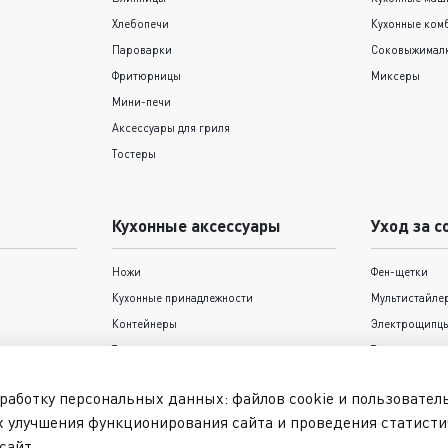
Хлебопечи
Кухонные ком
Пароварки
Соковыжимал
Фритюрницы
Миксеры
Мини-печи
Аксессуары для гриля
Тостеры
Кухонные аксессуары
Уход за с
Ножи
Фен-щетки
Кухонные принадлежности
Мультистайле
Контейнеры
Электрощипцы
Термокружки и термосы
Триммеры
Формы для выпечки Tefal
Фены
работку персональных данных: файлов cookie и пользовате
Выпрямители
х улучшения функционирования сайта и проведения статисти
Машинки для 
сайт.