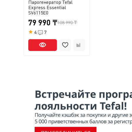
Парогенератор Tefal
Express Essential
SV6115E0
79 990 ₸
108 990 ₸
4
7