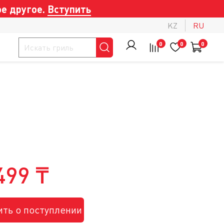
е другое.
Вступить
KZ
RU
0
0
0
499 ₸
ть о поступлении