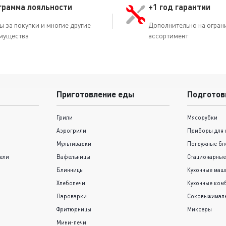
грамма лояльности
+1 год гарантии
ы за покупки и многие другие
Дополнительно на огран
мущества
ассортимент
Приготовление еды
Подготов
Грили
Мясорубки
Аэрогрили
Приборы для 
Мультиварки
Погружные бл
ели
Вафельницы
Стационарные
Блинницы
Кухонные ма
Хлебопечи
Кухонные ком
Пароварки
Соковыжимал
Фритюрницы
Миксеры
Мини-печи