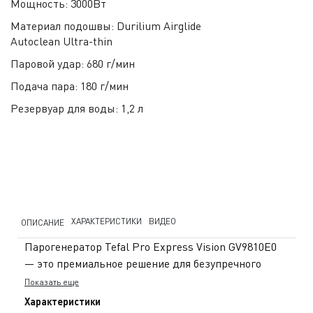
Мощность:
3000Вт
Материал подошвы:
Durilium Airglide
Autoclean Ultra-thin
Паровой удар:
680 г/мин
Подача пара:
180 г/мин
Резервуар для воды:
1,2 л
ХАРАКТЕРИСТИКИ
ВИДЕО
ОПИСАНИЕ
Парогенератор Tefal Pro Express Vision GV9810E0
— это премиальное решение для безупречного
глажения, объединяющее мощность, умные
Показать еще
технологии и комфорт в каждом движении. Он
Характеристики