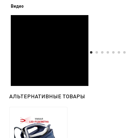
облегчает уход, а четыре интеллектуальных
Видео
режима автоматически подбирают оптимальную
температуру и мощность подачи пара для любых
тканей. Возможность вертикального отпаривания
позволяет освежить одежду прямо на плечиках.
Парогенератор произведён во Франции, что
гарантирует высокое качество, надёжность и
долговечность. Доставка по Казахстану и
официальная гарантия Tefal обеспечивают покупку
без риска и с полным комфортом. Если хочешь, я
могу сделать ещё более продающий вариант с
акцентом на скорость глажения и экономию
времени. Хочешь, чтобы я так сделал?
АЛЬТЕРНАТИВНЫЕ ТОВАРЫ