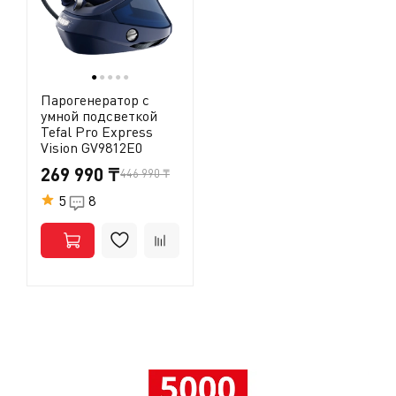
●
●
●
●
●
Парогенератор с
умной подсветкой
Tefal Pro Express
Vision GV9812E0
269 990 ₸
446 990 ₸
5
8