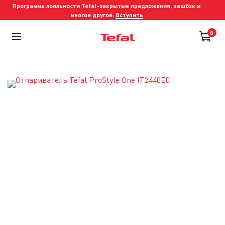
Программа лояльности Tefal-закрытые предложения, кешбэк и
многое другое.
Вступить
0