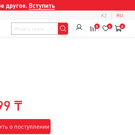
е другое.
Вступить
KZ
RU
0
0
0
99 ₸
ть о поступлении