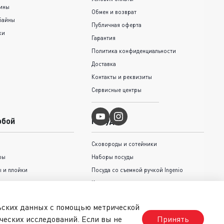
шины
Обмен и возврат
байны
Публичная оферта
ки
Гарантия
Политика конфиденциальности
Доставка
Контакты и реквизиты
Сервисные центры
обой
Посуда
Сковороды и cотейники
ры
Наборы посуды
 и плойки
Посуда со съемной ручкой Ingenio
Кастрюли и ковши
Крышки
льских данных с помощью метрической
Коллекция Jamie Oliver Tefal
ческих исследований. Если вы не
Принять
стрижки волос
Коллекция Unlimited