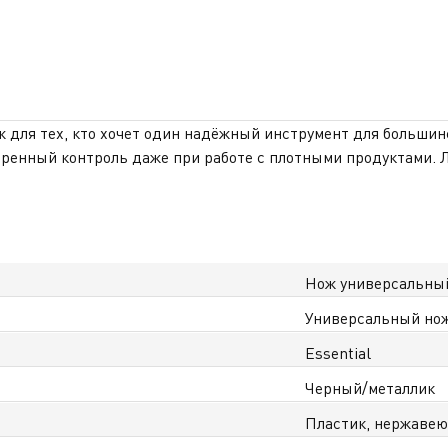
ж для тех, кто хочет один надёжный инструмент для большинс
веренный контроль даже при работе с плотными продуктами.
охраняет остроту и обеспечивает чистый, аккуратный срез б
ежит в руке и предотвращает скольжение, обеспечивая безо
Идеально подойдёт для ежедневной кухни и семей, где готов
му Казахстану.
Нож универсальны
Универсальный но
Essential
Черный/металлик
Пластик, нержавею