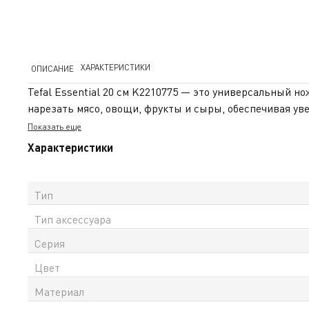
ХАРАКТЕРИСТИКИ
ОПИСАНИЕ
Tefal Essential 20 см K2210775 — это универсальный но
нарезать мясо, овощи, фрукты и сыры, обеспечивая у
долговечностью и устойчивостью к износу. Оно долго с
Показать еще
комфортнее. Рукоять с покрытием Soft-touch удобно л
Характеристики
добавляет дополнительный контроль во время нарезки. 
официальную гарантию в Казахстане и доставку по все
Тип
Тип аксессуара
Серия
Цвет
Материал