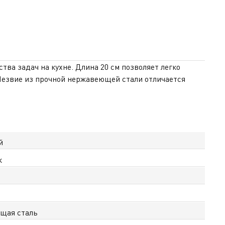
тва задач на кухне. Длина 20 см позволяет легко
 Лезвие из прочной нержавеющей стали отличается
ез лишних усилий — готовка становится быстрее и
пасный и уверенный хват. Больстер защищает пальцы и
ят часто и много. При покупке вы получаете
й
ж
щая сталь