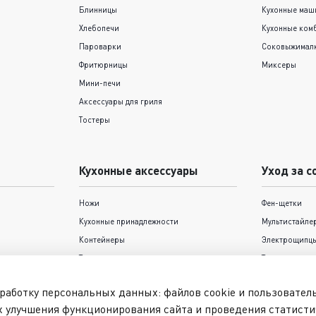
Блинницы
Кухонные ма
Хлебопечи
Кухонные ком
Пароварки
Соковыжимал
Фритюрницы
Миксеры
Мини-печи
Аксессуары для гриля
Тостеры
Кухонные аксессуары
Уход за с
Ножи
Фен-щетки
Кухонные принадлежности
Мультистайле
Контейнеры
Электрощипцы
Термокружки и термосы
Триммеры
Формы для выпечки Tefal
Фены
работку персональных данных: файлов cookie и пользовате
Выпрямители
х улучшения функционирования сайта и проведения статисти
Машинки для 