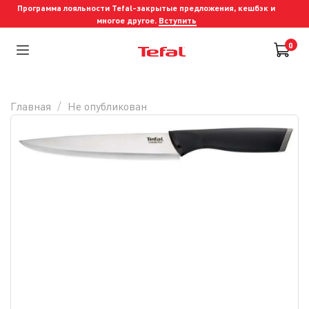
Программа лояльности Tefal-закрытые предложения, кешбэк и
многое другое.
Вступить
0
Главная
Не опубликован