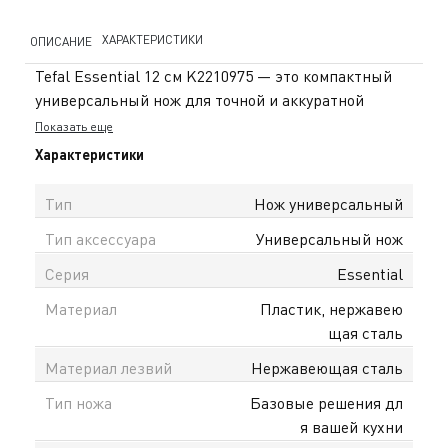
ХАРАКТЕРИСТИКИ
ОПИСАНИЕ
Tefal Essential 12 см K2210975 — это компактный
универсальный нож для точной и аккуратной
работы на кухне. Длина 12 см делает его
Показать еще
идеальным для нарезки овощей, фруктов, сыра и
Характеристики
других небольших ингредиентов, когда важны
манёвренность и контроль. Лезвие из
Тип
Нож универсальный
качественной нержавеющей стали отличается
Тип аксессуара
Универсальный нож
прочностью и устойчивостью к износу. Оно долго
сохраняет остроту и обеспечивает чистый, ровный
Серия
Essential
срез без лишнего давления — продукты выглядят
Материал
Пластик, нержавею
аккуратно, а процесс приготовления становится
щая сталь
быстрее. Рукоять с покрытием Soft-touch удобно
лежит в руке и предотвращает скольжение,
Материал лезвий
Нержавеющая сталь
обеспечивая комфорт и безопасность. Больстер
Тип ножа
Базовые решения дл
защищает пальцы и помогает уверенно
я вашей кухни
контролировать движения во время нарезки.