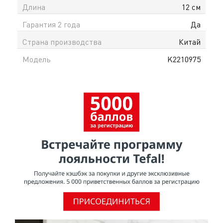
Идеально подойдёт для ежедневной кухни и тех,
Длина
12 см
кто ценит практичные и надёжные инструменты.
Гарантия 2 года
Да
При покупке вы получаете официальную гарантию
в Казахстане и доставку по всему Казахстану.
Страна производства
Китай
Модель
K2210975