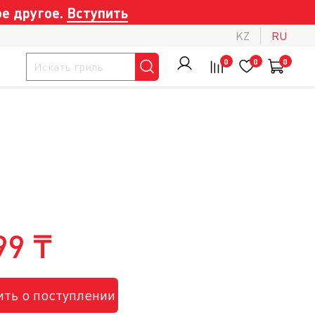
е другое.
Вступить
KZ
RU
0
0
0
99 ₸
ть о поступлении