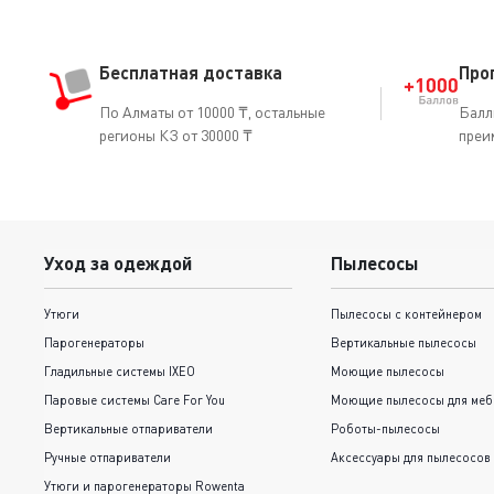
Бесплатная доставка
Про
По Алматы от 10000 ₸, остальные
Балл
регионы КЗ от 30000 ₸
преи
Уход за одеждой
Пылесосы
Утюги
Пылесосы с контейнером
Парогенераторы
Вертикальные пылесосы
Гладильные системы IXEO
Моющие пылесосы
Паровые системы Care For You
Моющие пылесосы для меб
Вертикальные отпариватели
Роботы-пылесосы
Ручные отпариватели
Аксессуары для пылесосов
Утюги и парогенераторы Rowenta