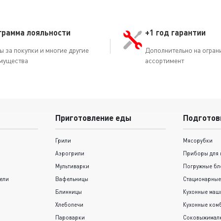
грамма лояльности
+1 год гарантии
ы за покупки и многие другие
Дополнительно на огран
мущества
ассортимент
Приготовление еды
Подготов
Грили
Мясорубки
Аэрогрили
Приборы для 
Мультиварки
Погружные бл
ели
Вафельницы
Стационарные
Блинницы
Кухонные ма
Хлебопечи
Кухонные ком
Пароварки
Соковыжимал