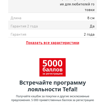
Серия Expertise сочетает инновационные решения,
ия для любителей го
надёжность и удобство, делая процесс
товки
приготовления более лёгким и приятным. На сайте
Длина
8 см
tefal.kz доступна официальная гарантия в
Казахстане и доставка по всему Казахстану.
Гарантия 2 года
Да
Гарантия
2 года
Показать все характеристики