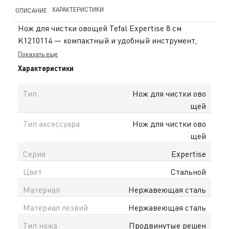
ХАРАКТЕРИСТИКИ
ОПИСАНИЕ
Нож для чистки овощей Tefal Expertise 8 см
K1210114 — компактный и удобный инструмент,
идеально подходящий для аккуратной очистки и
Показать еще
нарезки небольших овощей и фруктов. Лезвие
Характеристики
длиной 8 см обеспечивает высокую точность и
полный контроль при выполнении тонких кухонных
Тип
Нож для чистки ово
задач. Нож выполнен из высококачественной
щей
нержавеющей стали с цельной конструкцией, что
Тип аксессуара
Нож для чистки ово
гарантирует прочность, долговечность и
щей
устойчивость к износу. Острое лезвие позволяет
легко справляться с очисткой и нарезкой,
Серия
Expertise
обеспечивая аккуратный результат.
Цвет
Стальной
Сбалансированная конструкция ножа делает его
использование максимально комфортным, а
Материал
Нержавеющая сталь
защитный элемент из нержавеющей стали
Материал лезвий
Нержавеющая сталь
повышает безопасность. Эргономичная рукоять
удобно лежит в руке и предотвращает скольжение.
Тип ножа
Продвинутые решен