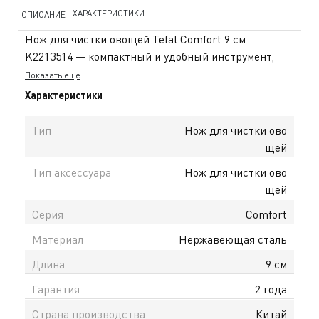
ХАРАКТЕРИСТИКИ
ОПИСАНИЕ
Нож для чистки овощей Tefal Comfort 9 см
K2213514 — компактный и удобный инструмент,
идеально подходящий для аккуратной очистки и
Показать еще
нарезки овощей и фруктов. Лезвие длиной 9 см
Характеристики
обеспечивает точность и комфорт при работе с
продуктами небольшого и среднего размера.
Тип
Нож для чистки ово
Лезвие изготовлено из качественной
щей
нержавеющей стали, что гарантирует
Тип аксессуара
Нож для чистки ово
долговечность, устойчивость к износу и
щей
сохранение остроты. Острая режущая кромка
позволяет легко и аккуратно очищать продукты без
Серия
Comfort
лишних усилий. Эргономичная рукоять с мягким
Материал
Нержавеющая сталь
покрытием обеспечивает надёжный и комфортный
захват, предотвращая скольжение во время
Длина
9 см
работы. Больстер повышает безопасность и
Гарантия
2 года
удобство использования. В комплект входит
защитный чехол для безопасного хранения и
Страна производства
Китай