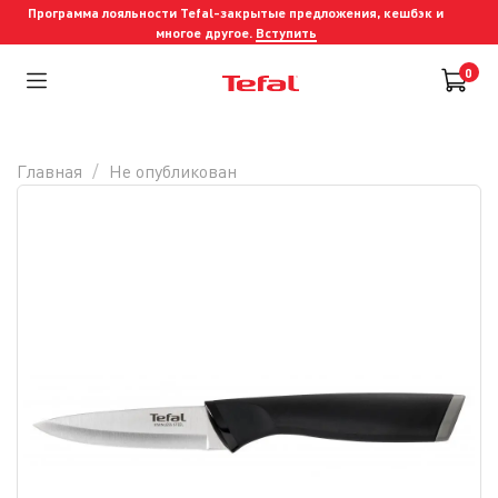
Программа лояльности Tefal-закрытые предложения, кешбэк и
многое другое.
Вступить
0
Главная
Не опубликован