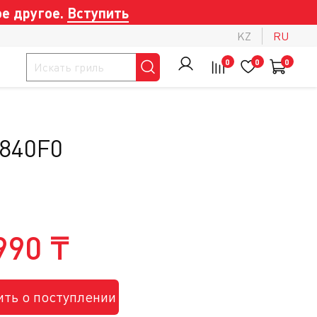
е другое.
Вступить
KZ
RU
0
0
0
5840F0
990 ₸
ть о поступлении