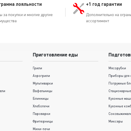
грамма лояльности
+1 год гарантии
ы за покупки и многие другие
Дополнительно на огран
мущества
ассортимент
Приготовление еды
Подготов
Грили
Мясорубки
Аэрогрили
Приборы для 
Мультиварки
Погружные бл
ели
Вафельницы
Стационарные
Блинницы
Кухонные ма
Хлебопечи
Кухонные ком
Пароварки
Соковыжимал
Фритюрницы
Миксеры
Мини-печи