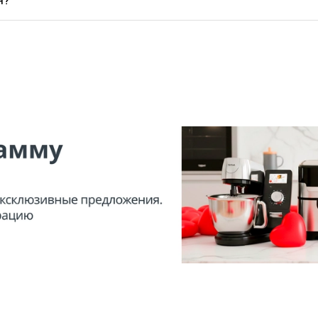
 замените кабель в центре технического обслуживания.
ходимо отключить вентилятор от сети. Блок вентилятора м
ю решетку пылесосом. Никогда не используйте абразивные с
Показать все вопросы