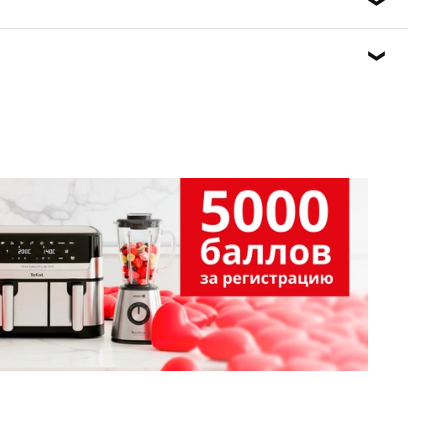
ожно протереть слегка увлажненной тканью. Не
редства, которые могут повредить поверхность