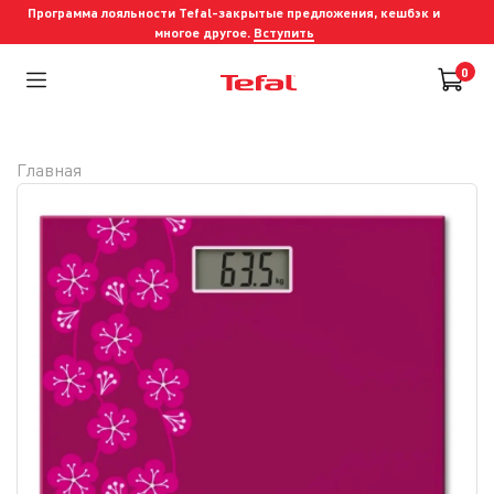
Программа лояльности Tefal-закрытые предложения, кешбэк и
многое другое.
Вступить
0
Главная