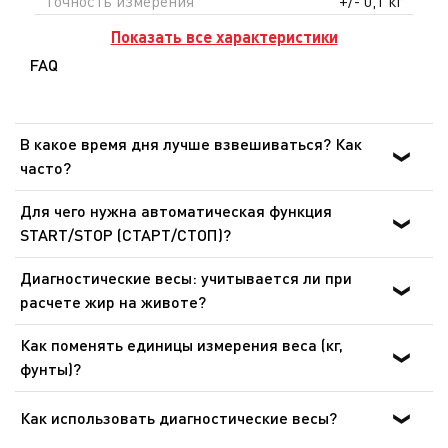
Точность измерения
'+/- 0,1 кг
Показать все характеристики
FAQ
В какое время дня лучше взвешиваться? Как
часто?
Всегда взвешивайтесь в одно и то же время дня.
Для чего нужна автоматическая функция
Лучше всего взвешиваться с периодичностью один раз
START/STOP (СТАРТ/СТОП)?
в неделю.
Эта функция позволяет сразу выводить вес на
Диагностические весы: учитывается ли при
дисплей. Не нужно ждать, пока на дисплее появится
расчете жир на животе?
«0». Расчет веса начнется автоматически.
Да, диагностические весы измеряют сухую массу тела
Как поменять единицы измерения веса (кг,
и вычитают полученный результат из значения общей
фунты)?
массы тела. Весы показывают общее содержание жира
В большинстве современных напольных весов
в организме независимо от места его расположения.
переключатель расположен рядом с отсеком для
Как использовать диагностические весы?
батареек. Если Вы не можете найти переключатель,
Для получения наиболее точных результатов в