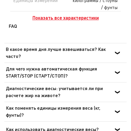
Единицы измерений
килограммы / стоуны
/ фунты
Показать все характеристики
FAQ
В какое время дня лучше взвешиваться? Как
часто?
Всегда взвешивайтесь в одно и то же время дня.
Для чего нужна автоматическая функция
Лучше всего взвешиваться с периодичностью один раз
START/STOP (СТАРТ/СТОП)?
в неделю.
Эта функция позволяет сразу выводить вес на
Диагностические весы: учитывается ли при
дисплей. Не нужно ждать, пока на дисплее появится
расчете жир на животе?
«0». Расчет веса начнется автоматически.
Да, диагностические весы измеряют сухую массу тела
Как поменять единицы измерения веса (кг,
и вычитают полученный результат из значения общей
фунты)?
массы тела. Весы показывают общее содержание жира
В большинстве современных напольных весов
в организме независимо от места его расположения.
переключатель расположен рядом с отсеком для
Как использовать диагностические весы?