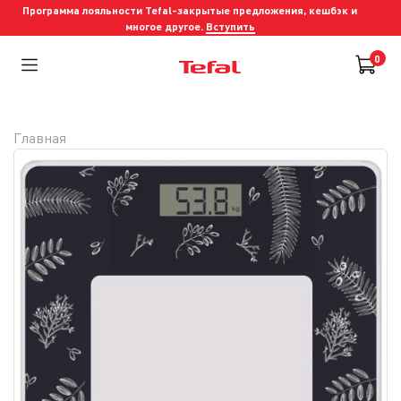
Программа лояльности Tefal-закрытые предложения, кешбэк и
многое другое.
Вступить
0
Главная