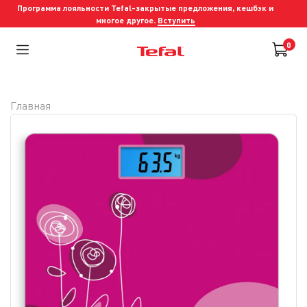
Программа лояльности Tefal-закрытые предложения, кешбэк и
многое другое.
Вступить
0
Главная