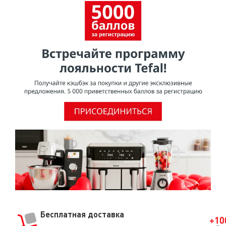
без обуви. Стопы должны быть сухими. Встаньте на
весы таким образом, чтобы стопы были расположены
на электродах. Внимание! Слишком большое
количество огрубевшей кожи на стопах может влиять
на измерение. • Рекомендуется проводить
взвешивание утром через четверть часа после
пробуждения. Это важно, потому что в это время суток
вода распределена в нижних конечностях. Также
проследите, чтобы ноги (бедра, колени, лодыжки) или
стопы не соприкасались. Если необходимо, проложите
лист бумаги между ногами.
Бесплатная доставка