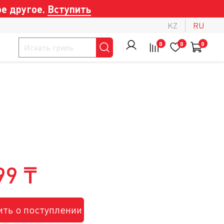
е другое.
Вступить
KZ
RU
0
0
0
99 ₸
ть о поступлении