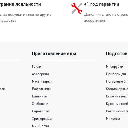
грамма лояльности
+1 год гарантии
ы за покупки и многие другие
Дополнительно на огран
мущества
ассортимент
Приготовление еды
Подготов
Грили
Мясорубки
Аэрогрили
Приборы для 
Мультиварки
Погружные бл
ели
Вафельницы
Стационарные
Блинницы
Кухонные ма
Хлебопечи
Кухонные ком
Пароварки
Соковыжимал
Фритюрницы
Миксеры
Мини-печи