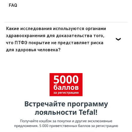
FAQ
Какие исследования используются органами
здравоохранения для доказательства того,
что ПТФЭ покрытие не представляет риска
для здоровья человека?
Органы здравоохранения Европы и США доказали, что
ПТФЭ - инертное вещество, которое не оказывает
никакого воздействия на организм человека при
попадании внутрь. Эти же органы подтвердили, что
покрытия из ПТФЭ не представляют опасности для
здоровья при использовании в посуде для
приготовления пищи.Согласно исследованию,
проведенному МАИР (Международное агентство по
изучению рака), ВОЗ (Всемирная организация
здравоохранения) отнесла ПТФЭ к группе 3 [Том 19, 288
(1979) и Дополнение 7.70 (1987)], признав, что он не