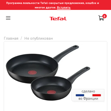
Программа лояльности Tefal-закрытые предложения, кешбэк и
многое другое.
Вступить
0
Главная
Не опубликован