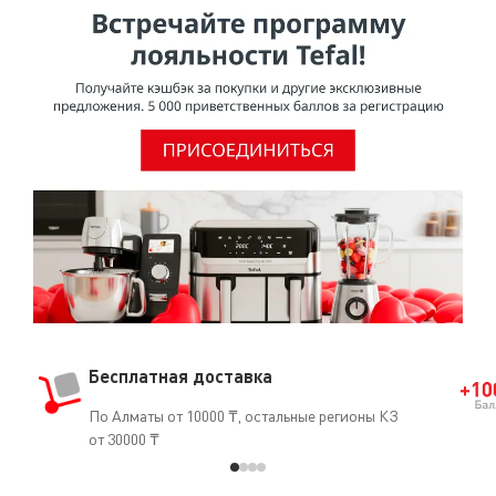
приготовления пищи.Согласно исследованию,
проведенному МАИР (Международное агентство по
изучению рака), ВОЗ (Всемирная организация
здравоохранения) отнесла ПТФЭ к группе 3 [Том 19, 288
(1979) и Дополнение 7.70 (1987)], признав, что он не
является канцерогеном для человека.О том, что ПТФЭ
безопасен для использования, свидетельствует и тот
факт, что он часто применяется в медицине
(кардиостимуляторы, искусственные артерии, протезы
и т.д.).
Бесплатная доставка
По Алматы от 10000 ₸, остальные регионы КЗ
от 30000 ₸