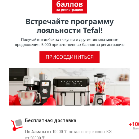
покрытия из ПТФЭ не представляют опасности для
здоровья при использовании в посуде для
приготовления пищи.Согласно исследованию,
проведенному МАИР (Международное агентство по
изучению рака), ВОЗ (Всемирная организация
здравоохранения) отнесла ПТФЭ к группе 3 [Том 19, 288
(1979) и Дополнение 7.70 (1987)], признав, что он не
является канцерогеном для человека.О том, что ПТФЭ
безопасен для использования, свидетельствует и тот
факт, что он часто применяется в медицине
(кардиостимуляторы, искусственные артерии, протезы
и т.д.).
Бесплатная доставка
По Алматы от 10000 ₸, остальные регионы КЗ
от 30000 ₸