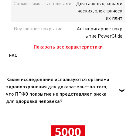
Совместимость с плитами
Для газовых, керами
ческих, электрическ
их плит
Внутреннее покрытие
Антипригарное покр
ытие PowerGlide
Показать все характеристики
FAQ
Какие исследования используются органами
здравоохранения для доказательства того,
что ПТФЭ покрытие не представляет риска
для здоровья человека?
Органы здравоохранения Европы и США доказали, что
ПТФЭ - инертное вещество, которое не оказывает
никакого воздействия на организм человека при
попадании внутрь. Эти же органы подтвердили, что