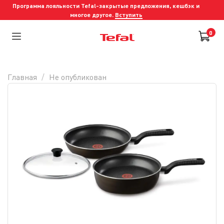
Программа лояльности Tefal-закрытые предложения, кешбэк и
многое другое.
Вступить
0
Главная
Не опубликован