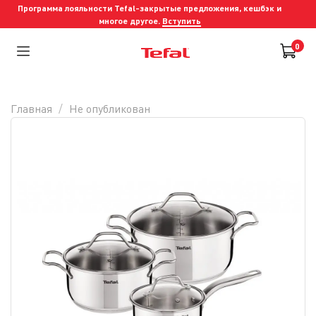
Программа лояльности Tefal-закрытые предложения, кешбэк и
многое другое.
Вступить
0
Главная
Не опубликован